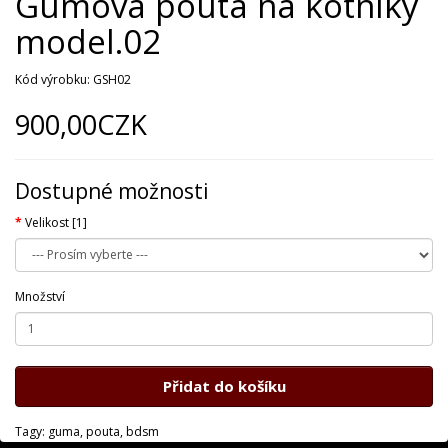
Gumová pouta na kotníky
model.02
Kód výrobku: GSH02
900,00CZK
Dostupné možnosti
Velikost [1]
Množství
Přidat do košíku
Tagy:
guma
,
pouta
,
bdsm