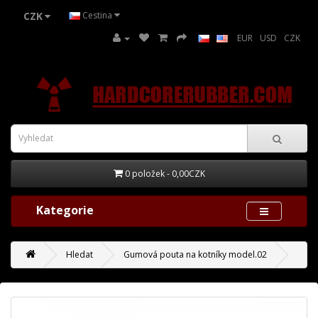
CZK
Cestina
EUR
USD
CZK
0 položek - 0,00CZK
Kategorie
Hledat
Gumová pouta na kotníky model.02