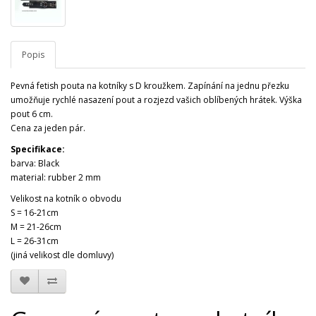
Popis
Pevná fetish pouta na kotníky s D kroužkem. Zapínání na jednu přezku
umožňuje rychlé nasazení pout a rozjezd vašich oblíbených hrátek. Výška
pout 6 cm.
Cena za jeden pár.
Specifikace:
barva: Black
material: rubber 2 mm
Velikost na kotník o obvodu
S = 16-21cm
M = 21-26cm
L = 26-31cm
(jiná velikost dle domluvy)